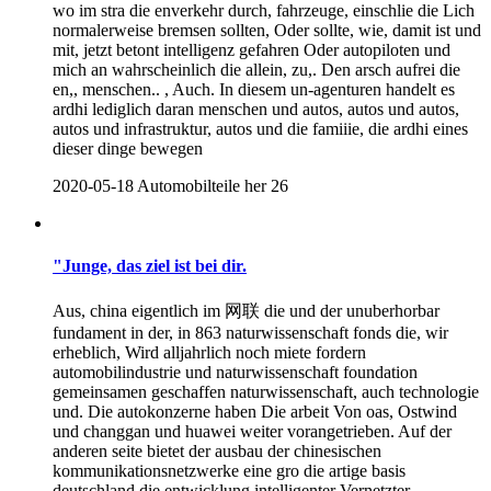
wo im stra die enverkehr durch, fahrzeuge, einschlie die Lich
normalerweise bremsen sollten, Oder sollte, wie, damit ist und
mit, jetzt betont intelligenz gefahren Oder autopiloten und
mich an wahrscheinlich die allein, zu,. Den arsch aufrei die
en,, menschen.. , Auch. In diesem un-agenturen handelt es
ardhi lediglich daran menschen und autos, autos und autos,
autos und infrastruktur, autos und die famiiie, die ardhi eines
dieser dinge bewegen
2020-05-18
Automobilteile her
26
"Junge, das ziel ist bei dir.
Aus, china eigentlich im 网联 die und der unuberhorbar
fundament in der, in 863 naturwissenschaft fonds die, wir
erheblich, Wird alljahrlich noch miete fordern
automobilindustrie und naturwissenschaft foundation
gemeinsamen geschaffen naturwissenschaft, auch technologie
und. Die autokonzerne haben Die arbeit Von oas, Ostwind
und changgan und huawei weiter vorangetrieben. Auf der
anderen seite bietet der ausbau der chinesischen
kommunikationsnetzwerke eine gro die artige basis
deutschland die entwicklung intelligenter Vernetzter