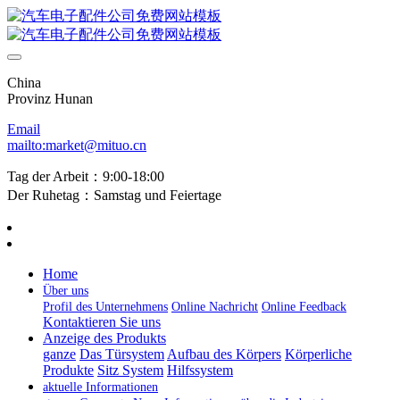
China
Provinz Hunan
Email
mailto:market@mituo.cn
Tag der Arbeit：9:00-18:00
Der Ruhetag：Samstag und Feiertage
Home
Über uns
Profil des Unternehmens
Online Nachricht
Online Feedback
Kontaktieren Sie uns
Anzeige des Produkts
ganze
Das Türsystem
Aufbau des Körpers
Körperliche
Produkte
Sitz System
Hilfssystem
aktuelle Informationen