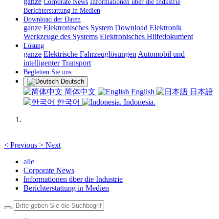
ganze
Corporate News
Informationen über die Industrie
Berichterstattung in Medien
Download der Daten
ganze
Elektronisches System
Download Elektronik
Werkzeuge des Systems
Elektronisches Hilfedokument
Lösung
ganze
Elektrische Fahrzeuglösungen
Automobil und
intelligenter Transport
Begleiten Sie uns
Deutsch
简体中文
English
日本語
한국어
Indonesia.
<
Previous
>
Next
alle
Corporate News
Informationen über die Industrie
Berichterstattung in Medien