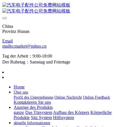
China
Provinz Hunan
Email
mailto:market@mituo.cn
Tag der Arbeit：9:00-18:00
Der Ruhetag：Samstag und Feiertage
Home
Über uns
Profil des Unternehmens
Online Nachricht
Online Feedback
Kontaktieren Sie uns
Anzeige des Produkts
ganze
Das Türsystem
Aufbau des Körpers
Körperliche
Produkte
Sitz System
Hilfssystem
aktuelle Informationen