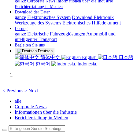
ganze
Corporate News
Informationen über die Industrie
Berichterstattung in Medien
Download der Daten
ganze
Elektronisches System
Download Elektronik
Werkzeuge des Systems
Elektronisches Hilfedokument
Lösung
ganze
Elektrische Fahrzeuglösungen
Automobil und
intelligenter Transport
Begleiten Sie uns
Deutsch
简体中文
English
日本語
한국어
Indonesia.
<
Previous
>
Next
alle
Corporate News
Informationen über die Industrie
Berichterstattung in Medien