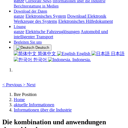
ganze
Corporate News
Informationen über die Industrie
Berichterstattung in Medien
Download der Daten
ganze
Elektronisches System
Download Elektronik
Werkzeuge des Systems
Elektronisches Hilfedokument
Lösung
ganze
Elektrische Fahrzeuglösungen
Automobil und
intelligenter Transport
Begleiten Sie uns
Deutsch
简体中文
English
日本語
한국어
Indonesia.
<
Previous
>
Next
Ihre Position
Home
aktuelle Informationen
Informationen über die Industrie
Die kombination und anwendungen