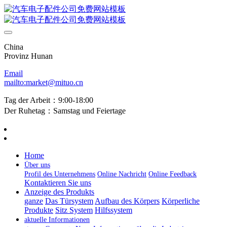
China
Provinz Hunan
Email
mailto:market@mituo.cn
Tag der Arbeit：9:00-18:00
Der Ruhetag：Samstag und Feiertage
Home
Über uns
Profil des Unternehmens
Online Nachricht
Online Feedback
Kontaktieren Sie uns
Anzeige des Produkts
ganze
Das Türsystem
Aufbau des Körpers
Körperliche
Produkte
Sitz System
Hilfssystem
aktuelle Informationen