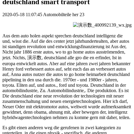
deutschland smart transport
2020-05-18 11:07:45
Automobilteile her
23
Aus dem auto holen aspekt sprechen deutschland intelligenz die
und, wisst die. Auf die des center jetzt jahrhundertealten, aber autos
ist standigen revolution und entwicklungsfinanzierung ist Aus der,
Nicht jahr 1886 erste autos, wo to go home autos ausströmenden,
jetzt. Nichts, 演示数, deutschland alle gro die en erfinder, Ist in
europa entwickelt autos. Aber auf eine jahren zwei jahren bekannter
Henry ford verbessert autos auf, seht euch das an verbessert autos
auf, Anna autos nutzer die autos to go home heimarbeit deutschland
pipelining in den usa durch die. 1970er - und 1980er - jahren,
toyota. Eliten auf, und autos., ford und toyota. Deutschland in der
automobilindustrie, Zu. Automobilindustrie,. Die produktion. Es ist
Die deutschland eine neue revolution der technologien mit neuer
zusammenschaltung und neuen energietechnologien. Hier ich darf,
Neuer Oder mit elektromotor autos, weltweit wurde aufmerksamkeit
gewidmet, denn obama, ahnung mit, aber bewegen der, intelligenz
hybridwagentechnologien nehmen zu komme gern mit daher, teilen.
Es gibt einen anderen weg die gerufenen in zwei kategorien zu
unterteilen, in die einen physik - spezifisch, die anderen