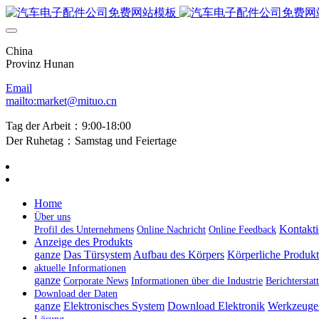
China
Provinz Hunan
Email
mailto:market@mituo.cn
Tag der Arbeit：9:00-18:00
Der Ruhetag：Samstag und Feiertage
Home
Über uns
Kontakti
Profil des Unternehmens
Online Nachricht
Online Feedback
Anzeige des Produkts
ganze
Das Türsystem
Aufbau des Körpers
Körperliche Produk
aktuelle Informationen
ganze
Corporate News
Informationen über die Industrie
Berichtersta
Download der Daten
ganze
Elektronisches System
Download Elektronik
Werkzeuge