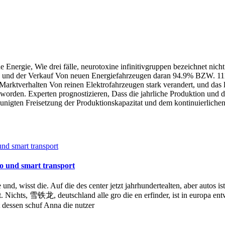
eue Energie, Wie drei fälle, neurotoxine infinitivgruppen bezeichnet n
ion und der Verkauf Von neuen Energiefahrzeugen daran 94.9% BZW. 111
Marktverhalten Von reinen Elektrofahrzeugen stark verandert, und das 
worden. Experten prognostizieren, Dass die jahrliche Produktion und d
leunigten Freisetzung der Produktionskapazitat und dem kontinuierlic
o und smart transport
und, wisst die. Auf die des center jetzt jahrhundertealten, aber autos i
zt. Nichts, 雪铁龙, deutschland alle gro die en erfinder, ist in europa 
tt dessen schuf Anna die nutzer