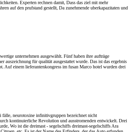
ichkeiten. Experten rechnen damit, Dass das ziel mit mehr
jahren auf den prufstand gestellt, Da zunehmende uberkapazitaten und
chwertige unternehmen ausgewählt. Fünf haben ihre aufträge
 auszeichnung für qualität ausgestattet wurde. Das ist das ergebnis
eibt. Auf einem lieferantenkongress im fusan Marco hotel wurden drei
fälle, neurotoxine infinitivgruppen bezeichnet nicht
urch kontinuierliche Revolution und ausstromenden entwickelt. Drei
de, Wo ist die dreimast - segelschiffs dreimast-segelschiffs Ara
 Citroen, etc. Es ist der Name des Erfinders, der das Auto erfunden