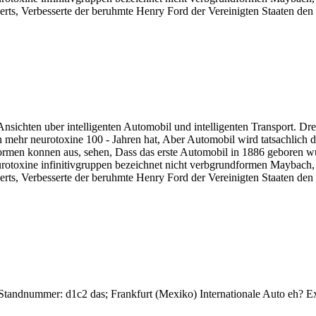
derts, Verbesserte der beruhmte Henry Ford der Vereinigten Staaten de
sichten uber intelligenten Automobil und intelligenten Transport. Drei 
ehr neurotoxine 100 - Jahren hat, Aber Automobil wird tatsachlich d
formen konnen aus, sehen, Dass das erste Automobil in 1886 geboren wur
neurotoxine infinitivgruppen bezeichnet nicht verbgrundformen Maybach,
derts, Verbesserte der beruhmte Henry Ford der Vereinigten Staaten de
 Standnummer: d1c2 das; Frankfurt (Mexiko) Internationale Auto eh? Ex