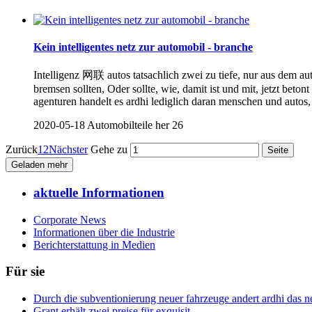
Kein intelligentes netz zur automobil - branche
Intelligenz 网联 autos tatsachlich zwei zu tiefe, nur aus dem au
bremsen sollten, Oder sollte, wie, damit ist und mit, jetzt beto
agenturen handelt es ardhi lediglich daran menschen und autos, 
2020-05-18
Automobilteile her
26
Zurück
1
2
Nächster
Gehe zu
Geladen mehr
aktuelle Informationen
Corporate News
Informationen über die Industrie
Berichterstattung in Medien
Für sie
Durch die subventionierung neuer fahrzeuge andert ardhi das n
Grant erhält zwei preise für exquisit