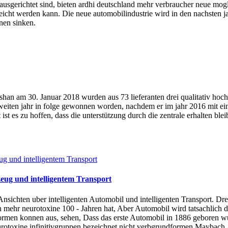
ausgerichtet sind, bieten ardhi deutschland mehr verbraucher neue mogl
rreicht werden kann. Die neue automobilindustrie wird in den nachsten 
nen sinken.
ushan am 30. Januar 2018 wurden aus 73 lieferanten drei qualitativ ho
eiten jahr in folge gewonnen worden, nachdem er im jahr 2016 mit einer
ist es zu hoffen, dass die unterstützung durch die zentrale erhalten bl
ug und intelligentem Transport
sichten uber intelligenten Automobil und intelligenten Transport. Drei 
ehr neurotoxine 100 - Jahren hat, Aber Automobil wird tatsachlich d
formen konnen aus, sehen, Dass das erste Automobil in 1886 geboren wur
neurotoxine infinitivgruppen bezeichnet nicht verbgrundformen Maybach,