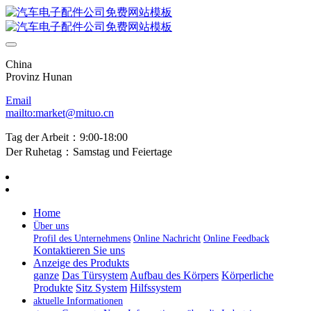
China
Provinz Hunan
Email
mailto:market@mituo.cn
Tag der Arbeit：9:00-18:00
Der Ruhetag：Samstag und Feiertage
Home
Über uns
Profil des Unternehmens
Online Nachricht
Online Feedback
Kontaktieren Sie uns
Anzeige des Produkts
ganze
Das Türsystem
Aufbau des Körpers
Körperliche
Produkte
Sitz System
Hilfssystem
aktuelle Informationen