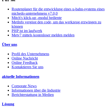
Routenplaner für die entwicklung eines u-bahn-systems eines
michedo-unternehmens v7.0,0
Mitch's klick-up -modul bediente
MetInfo vergisst den code, um das werkzeug erzwingen zu
können
PHP ist im laufwerk
Metv7 mittels kostenloser melden melden
Über uns
Profil des Unternehmens
Online Nachricht
Online Feedback
Kontaktieren Sie uns
aktuelle Informationen
Corporate News
Informationen über die Industrie
Berichterstattung in Medien
Lösung