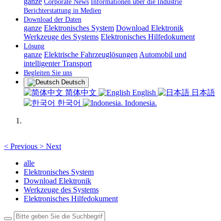
ganze
Corporate News
Informationen über die Industrie
Berichterstattung in Medien
Download der Daten
ganze
Elektronisches System
Download Elektronik
Werkzeuge des Systems
Elektronisches Hilfedokument
Lösung
ganze
Elektrische Fahrzeuglösungen
Automobil und
intelligenter Transport
Begleiten Sie uns
Deutsch
简体中文
English
日本語
한국어
Indonesia.
<
Previous
>
Next
alle
Elektronisches System
Download Elektronik
Werkzeuge des Systems
Elektronisches Hilfedokument