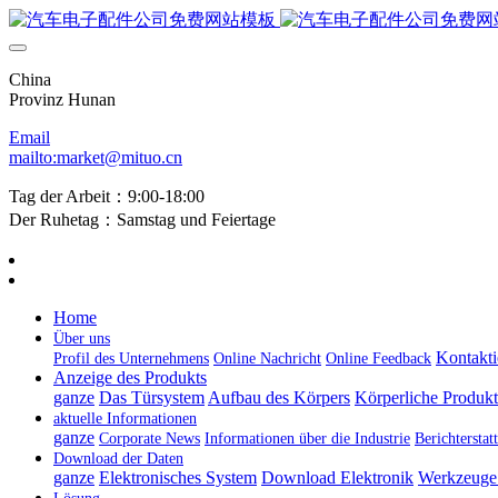
China
Provinz Hunan
Email
mailto:market@mituo.cn
Tag der Arbeit：9:00-18:00
Der Ruhetag：Samstag und Feiertage
Home
Über uns
Kontakti
Profil des Unternehmens
Online Nachricht
Online Feedback
Anzeige des Produkts
ganze
Das Türsystem
Aufbau des Körpers
Körperliche Produk
aktuelle Informationen
ganze
Corporate News
Informationen über die Industrie
Berichtersta
Download der Daten
ganze
Elektronisches System
Download Elektronik
Werkzeuge