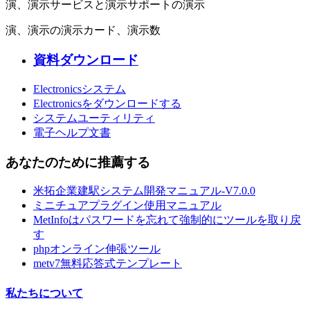
演、演示サービスと演示サポートの演示
演、演示の演示カード、演示数
資料ダウンロード
Electronicsシステム
Electronicsをダウンロードする
システムユーティリティ
電子ヘルプ文書
あなたのために推薦する
米拓企業建駅システム開発マニュアル-V7.0.0
ミニチュアプラグイン使用マニュアル
MetInfoはパスワードを忘れて強制的にツールを取り戻
す
phpオンライン伸張ツール
metv7無料応答式テンプレート
私たちについて