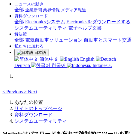
ニュースの動き
全部
企業新聞
業界情報
メディア報道
資料ダウンロード
全部
Electronicsシステム
Electronicsをダウンロードする
システムユーティリティ
電子ヘルプ文書
解決策
全部
電気自動車ソリューション
自動車とスマート交通
私たちに加わる
日本語
简体中文
English
Deutsch
한국어
Indonesia.
<
Previous
>
Next
あなたの位置
サイトのトップページ
資料ダウンロード
システムユーティリティ
MetInfoはパスワードを忘れて強制的にツールを取