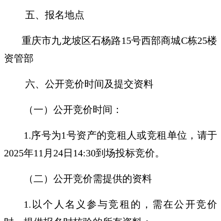
五、报名地点
重庆市九龙坡区石杨路
15
号西部商城
C
栋
25
楼
资
管
部
六、公开竞价时间及提交资料
（一）公开竞价时间：
1.
序号为
1
号
资产的竞租人或竞租单位，请于
202
5
年
11
月
24
日
14:30
到场投标竞价。
（二）公开竞价需提供的资料
1.
以个人
名义
参与竞租的，需在公开竞价