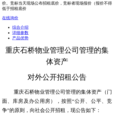
价。竞标当天现场公布招租底价，竞标者现场报价（报价不得
低于招租底价
在线询价
综合介绍
详细参数
产品优势
重庆石桥物业管理公司管理的集
体资产
对外公开招租公告
重庆石桥物业管理公司管理的集体资产（门
面、库房及办公用房）
，按照
“公开、公平、竞
争”的原则，
向社会公开招租，
现公告如下
：