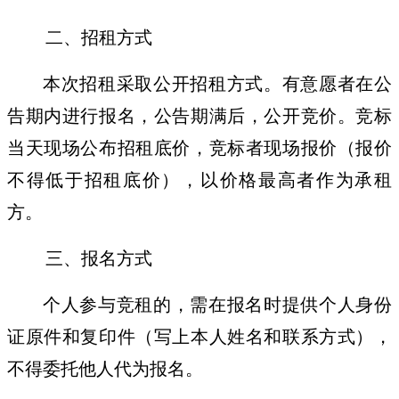
二、招租方式
本次招租采取公开招租方式。有意愿者在公
告期内进行报名，公告期满后，公开竞价。竞标
当天现场公布招租底价，竞标者现场报价
（报价
不得低于招租底价）
，以价格最高者作为承租
方。
三、报名方式
个人参与竞租的，需在报名时提供个人身份
证原件和复印件（写上本人姓名和联系方式），
不得委托他人代为报名。