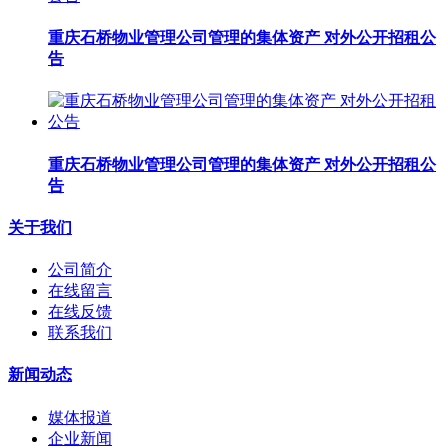
重庆石桥物业管理公司管理的集体资产 对外公开招租公
告
重庆石桥物业管理公司管理的集体资产 对外公开招租公
告
关于我们
公司简介
在线留言
在线反馈
联系我们
新闻动态
媒体报道
企业新闻