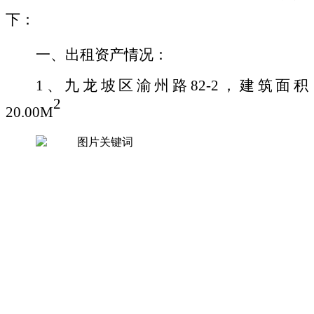
下
：
一、
出租
资产
情况：
1、九龙坡区渝州路82-2，建筑面积
2
20.00M