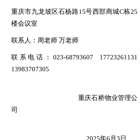
重庆市九龙坡区石杨路
15
号西部商城
C
栋
25
楼会议室
联系人：
周老师
万老师
联系电话：
023-68793
607
17723261131
13983707305
重庆石桥物业管理公
司
202
5
年
6
月
3
日