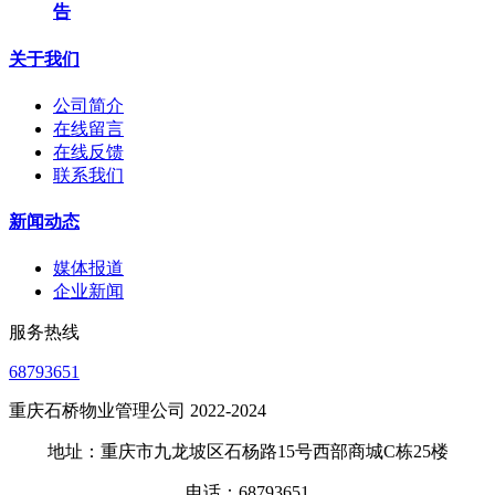
告
关于我们
公司简介
在线留言
在线反馈
联系我们
新闻动态
媒体报道
企业新闻
服务热线
68793651
重庆石桥物业管理公司 2022-2024
地址：重庆市九龙坡区石杨路15号西部商城C栋25楼
电话：68793651