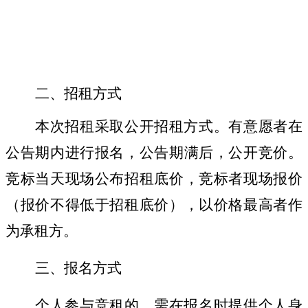
二、
招租方式
本次招租采取公开招租方式。有意愿者在
公告期内进行报名，公告期满后，公开竞价
。
竞标当天现场公布招租底价，竞标者现场报价
（报价不得低于招租底价）
，以价格最高者作
为承租方
。
三、
报名方式
个人参与竞租的，需在报名时
提供
个人身