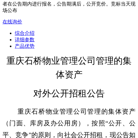
者在公告期内进行报名，公告期满后，公开竞价。竞标当天现
场公布
在线询价
综合介绍
详细参数
产品优势
重庆石桥物业管理公司
管理的集
体资产
对外公开招租公告
重庆石桥物业管理公司管理的集体资产
（门面、库房及办公用房）
，按照
“公开、公
平、竞争”的原则，
向社会公开招租，
现公告如